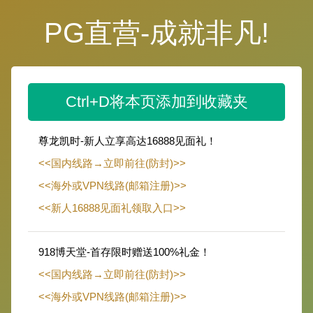
PG直营-成就非凡!
Ctrl+D将本页添加到收藏夹
尊龙凯时-新人立享高达16888见面礼！
<<国内线路→立即前往(防封)>>
<<海外或VPN线路(邮箱注册)>>
<<新人16888见面礼领取入口>>
918博天堂-首存限时赠送100%礼金！
<<国内线路→立即前往(防封)>>
<<海外或VPN线路(邮箱注册)>>