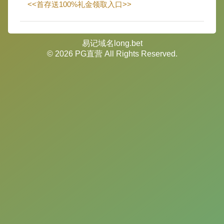
<<首存送100%礼金领取入口>>
易记域名long.bet
© 2026 PG直营 All Rights Reserved.